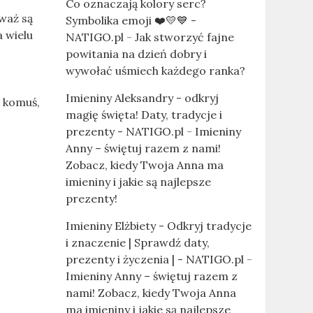
Co oznaczają kolory serc?
eważ są
Symbolika emoji ❤️💛💙 -
 wielu
NATIGO.pl
-
Jak stworzyć fajne
powitania na dzień dobry i
wywołać uśmiech każdego ranka?
Imieniny Aleksandry - odkryj
ć komuś,
magię święta! Daty, tradycje i
prezenty - NATIGO.pl
-
Imieniny
Anny – świętuj razem z nami!
Zobacz, kiedy Twoja Anna ma
imieniny i jakie są najlepsze
prezenty!
Imieniny Elżbiety - Odkryj tradycje
i znaczenie | Sprawdź daty,
prezenty i życzenia | - NATIGO.pl
-
Imieniny Anny – świętuj razem z
nami! Zobacz, kiedy Twoja Anna
ma imieniny i jakie są najlepsze