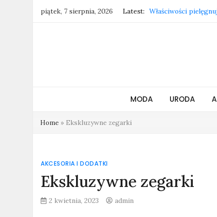
Skip
Właściwości pielęgnuj
piątek, 7 sierpnia, 2026
Latest:
to
Jak czyścić złote kol
content
Trendy 2025: kolory, 
Shilla.pl inspiruje, b
Zatrudnienie w Szwec
kierunek?
MODA
URODA
A
Home
»
Ekskluzywne zegarki
AKCESORIA I DODATKI
Ekskluzywne zegarki
2 kwietnia, 2023
admin