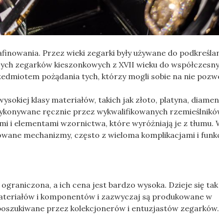
finowania. Przez wieki zegarki były używane do podkreśla
zych zegarków kieszonkowych z XVII wieku do współczesn
zedmiotem pożądania tych, którzy mogli sobie na nie pozwo
okiej klasy materiałów, takich jak złoto, platyna, diament
wykonywane ręcznie przez wykwalifikowanych rzemieślnikó
i i elementami wzornictwa, które wyróżniają je z tłumu. 
wane mechanizmy, często z wieloma komplikacjami i funk
graniczona, a ich cena jest bardzo wysoka. Dzieje się tak
 materiałów i komponentów i zazwyczaj są produkowane w
o poszukiwane przez kolekcjonerów i entuzjastów zegarków