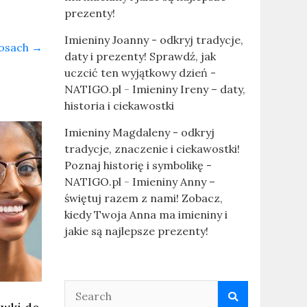
prezenty!
Imieniny Joanny - odkryj tradycje,
włosach
→
daty i prezenty! Sprawdź, jak
uczcić ten wyjątkowy dzień -
NATIGO.pl
-
Imieniny Ireny – daty,
historia i ciekawostki
Imieniny Magdaleny - odkryj
tradycje, znaczenie i ciekawostki!
Poznaj historię i symbolikę -
NATIGO.pl
-
Imieniny Anny –
świętuj razem z nami! Zobacz,
kiedy Twoja Anna ma imieniny i
jakie są najlepsze prezenty!