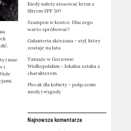
Kiedy należy stosować krem z
filtrem SPF 50?
Szampon w kostce. Dlaczego
warto spróbować?
nia
ych
Galanteria skórzana – styl, który
lić.
zostaje na lata
Tatuaże w Gorzowie
y i inne
Wielkopolskim – lokalna sztuka z
w i
charakterem
Wiele
cjami.
Plecak dla kobiety – połączenie
mody i wygody
Najnowsze komentarze
.