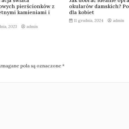
racja świata
Jak dobrać idealne opr
owych pierścionków z
okularów damskich? Po
etnymi kamieniami i
dla kobiet
11 grudnia, 2024
admin
dnia, 2023
admin
magane pola są oznaczone
*