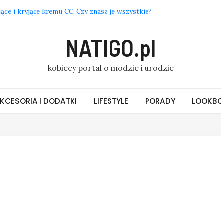
ące i kryjące kremu CC. Czy znasz je wszystkie?
czyki i złotą biżuterię w domu? 5 prostych metod
NATIGO.pl
fasony i materiały, które królują w modzie damskiej online
y zaczynać dzień od miłych słów na dzień dobry
kobiecy portal o modzie i urodzie
ji – praca w branży HoReCa: dlaczego warto rozważyć ten
KCESORIA I DODATKI
LIFESTYLE
PORADY
LOOKBO