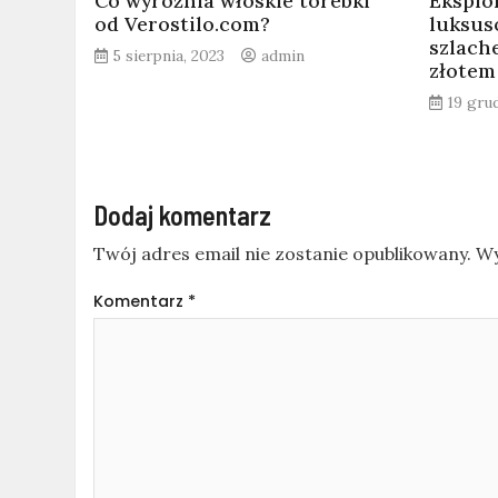
Co wyróżnia włoskie torebki
Eksplo
od Verostilo.com?
luksus
szlach
5 sierpnia, 2023
admin
złotem
19 gru
Dodaj komentarz
Twój adres email nie zostanie opublikowany.
Wy
Komentarz
*