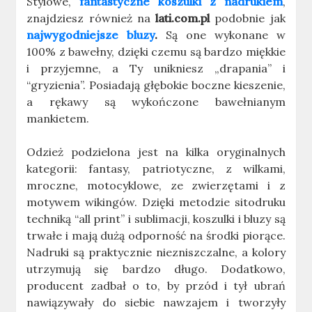
Stylowe,
fantastyczne koszulki z nadrukiem
,
znajdziesz również na
lati.com.pl
podobnie jak
najwygodniejsze bluzy
.
Są one wykonane w
100% z bawełny, dzięki czemu są bardzo miękkie
i przyjemne, a Ty unikniesz „drapania” i
“gryzienia”. Posiadają głębokie boczne kieszenie,
a rękawy są wykończone bawełnianym
mankietem.
Odzież podzielona jest na kilka oryginalnych
kategorii: fantasy, patriotyczne, z wilkami,
mroczne, motocyklowe, ze zwierzętami i z
motywem wikingów. Dzięki metodzie sitodruku
techniką “all print” i sublimacji, koszulki i bluzy są
trwałe i mają dużą odporność na środki piorące.
Nadruki są praktycznie niezniszczalne, a kolory
utrzymują się bardzo długo. Dodatkowo,
producent zadbał o to, by przód i tył ubrań
nawiązywały do siebie nawzajem i tworzyły