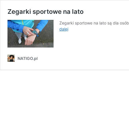
Zegarki sportowe na lato
Zegarki sportowe na lato są dla osób
Zegarki
dalej
sportowe
na
lato
NATIGO.pl