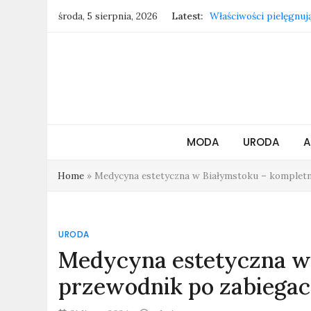
Skip
Właściwości pielęgnują
środa, 5 sierpnia, 2026
Latest:
to
Jak czyścić złote kolc
content
Trendy 2025: kolory, f
Shilla.pl inspiruje, by
Zatrudnienie w Szwecj
kierunek?
MODA
URODA
A
Home
»
Medycyna estetyczna w Białymstoku – kompletn
URODA
Medycyna estetyczna w
przewodnik po zabiegac