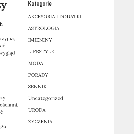
zy
Kategorie
AKCESORIA I DODATKI
ch
ASTROLOGIA
azyjna,
IMIENINY
wać
LIFESTYLE
 wygląd
MODA
PORADY
SENNIK
czy
Uncategorized
ościami,
URODA
ać
ŻYCZENIA
ego