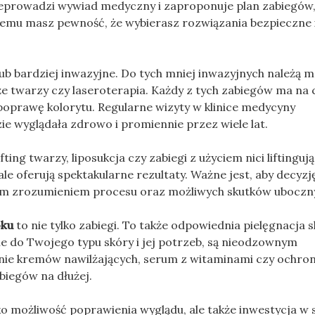
zeprowadzi wywiad medyczny i zaproponuje plan zabiegów,
temu masz pewność, że wybierasz rozwiązania bezpieczne 
b bardziej inwazyjne. Do tych mniej inwazyjnych należą m.
e twarzy czy laseroterapia. Każdy z tych zabiegów ma na 
poprawę kolorytu. Regularne wizyty w klinice medycyny
ie wyglądała zdrowo i promiennie przez wiele lat.
fting twarzy, liposukcja czy zabiegi z użyciem nici liftinguj
e oferują spektakularne rezultaty. Ważne jest, aby decyzj
ym zrozumieniem procesu oraz możliwych skutków uboczn
oku
to nie tylko zabiegi. To także odpowiednia pielęgnacja 
e do Twojego typu skóry i jej potrzeb, są nieodzownym
nie kremów nawilżających, serum z witaminami czy ochro
iegów na dłużej.
ko możliwość poprawienia wyglądu, ale także inwestycja w s