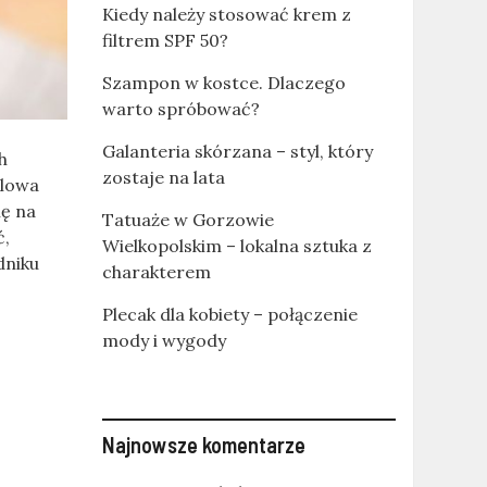
Kiedy należy stosować krem z
filtrem SPF 50?
Szampon w kostce. Dlaczego
warto spróbować?
Galanteria skórzana – styl, który
h
zostaje na lata
ilowa
ię na
Tatuaże w Gorzowie
ć,
Wielkopolskim – lokalna sztuka z
dniku
charakterem
Plecak dla kobiety – połączenie
mody i wygody
Najnowsze komentarze