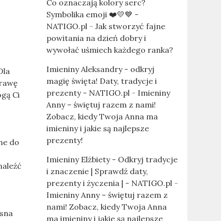
Co oznaczają kolory serc?
Symbolika emoji ❤️💛💙 -
NATIGO.pl
-
Jak stworzyć fajne
powitania na dzień dobry i
wywołać uśmiech każdego ranka?
Imieniny Aleksandry - odkryj
Dla
magię święta! Daty, tradycje i
prawę
prezenty - NATIGO.pl
-
Imieniny
gą Ci
Anny – świętuj razem z nami!
Zobacz, kiedy Twoja Anna ma
imieniny i jakie są najlepsze
prezenty!
ne do
Imieniny Elżbiety - Odkryj tradycje
naleźć
i znaczenie | Sprawdź daty,
prezenty i życzenia | - NATIGO.pl
-
Imieniny Anny – świętuj razem z
nami! Zobacz, kiedy Twoja Anna
esna
ma imieniny i jakie są najlepsze