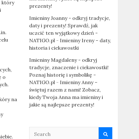
 który
prezenty!
i
Imieniny Joanny - odkryj tradycje,
daty i prezenty! Sprawdź, jak
in.
uczcić ten wyjątkowy dzień -
celu
NATIGO.pl
-
Imieniny Ireny – daty,
historia i ciekawostki
Imieniny Magdaleny - odkryj
tradycje, znaczenie i ciekawostki!
ących,
Poznaj historię i symbolikę -
ę o
NATIGO.pl
-
Imieniny Anny –
ych.
świętuj razem z nami! Zobacz,
kiedy Twoja Anna ma imieniny i
skóry na
jakie są najlepsze prezenty!
ny
iebie.