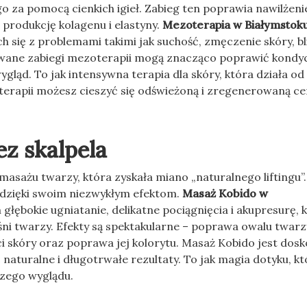
za pomocą cienkich igieł. Zabieg ten poprawia nawilżeni
e produkcję kolagenu i elastyny.
Mezoterapia w Białymstok
się z problemami takimi jak suchość, zmęczenie skóry, bl
ywane zabiegi mezoterapii mogą znacząco poprawić kondy
gląd. To jak intensywna terapia dla skóry, która działa od
terapii możesz cieszyć się odświeżoną i zregenerowaną ce
ez skalpela
masażu twarzy, która zyskała miano „naturalnego liftingu”
a dzięki swoim niezwykłym efektom.
Masaż Kobido w
 głębokie ugniatanie, delikatne pociągnięcia i akupresurę, 
śni twarzy. Efekty są spektakularne – poprawa owalu twarz
i skóry oraz poprawa jej kolorytu. Masaż Kobido jest dosk
naturalne i długotrwałe rezultaty. To jak magia dotyku, k
czego wyglądu.