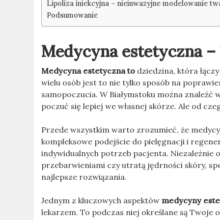
Lipoliza iniekcyjna – nieinwazyjne modelowanie tw
Podsumowanie
Medycyna estetyczna – 
Medycyna estetyczna to
dziedzina, która łącz
wielu osób jest to nie tylko sposób na poprawie
samopoczucia. W Białymstoku można znaleźć wi
poczuć się lepiej we własnej skórze. Ale od cz
Przede wszystkim warto zrozumieć, że medycyna
kompleksowe podejście do pielęgnacji i regene
indywidualnych potrzeb pacjenta. Niezależnie o
przebarwieniami czy utratą jędrności skóry, s
najlepsze rozwiązania.
Jednym z kluczowych aspektów
medycyny este
lekarzem. To podczas niej określane są Twoje o