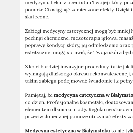
medycyna. Lekarz oceni stan Twojej skóry, pr
pomoże Ci osiągnąć zamierzone efekty. Dzięki 
skuteczne.
Zabiegi medycyny estetycznej mogą być mniej lu
peelingi chemiczne, mezoterapia igłowa, masaż
poprawę kondycji skóry, jej odmłodzenie oraz 
estetycznej mogą sprawić, że Twoja skóra będz
Z kolei bardziej inwazyjne procedury, takie jak li
wymagają dłuższego okresu rekonwalescencji, al
takim zabiegu podejmować świadomie i z pełn
Pamiętaj, że
medycyna estetyczna w Białymst
co dzień. Profesjonalne kosmetyki, dostosowan
elementem dbania o urodę. Regularne stosowa
przeciwsłonecznej pomoże utrzymać efekty zab
Medycyna estetyczna w Białymstoku
to nie tyl