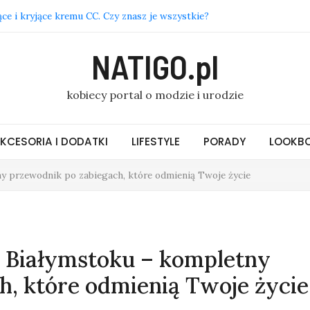
ce i kryjące kremu CC. Czy znasz je wszystkie?
zyki i złotą biżuterię w domu? 5 prostych metod
NATIGO.pl
asony i materiały, które królują w modzie damskiej online
 zaczynać dzień od miłych słów na dzień dobry
kobiecy portal o modzie i urodzie
i – praca w branży HoReCa: dlaczego warto rozważyć ten
KCESORIA I DODATKI
LIFESTYLE
PORADY
LOOKBO
y przewodnik po zabiegach, które odmienią Twoje życie
 Białymstoku – kompletny
h, które odmienią Twoje życie