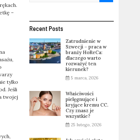
rękach.
etkę –
Recent Posts
Zatrudnienie w
Szwecji – praca w
 na
branży HoReCa:
dlaczego warto
asażu,
rozważyć ten
o
kierunek?
warzy
5 marca, 2026
ie tylko
d. Jeśli
Właściwości
a twojej
pielęgnujące i
kryjące kremu CC.
Czy znasz je
wszystkie?
25 lutego, 2026
wych,