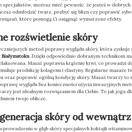
h specjalistów, możesz mieć pewność, że jesteś w dobrych 
chcesz odmłodzić twarz, pozbyć się blizn czy poprawić sylw
związań, które pomogą Ci osiągnąć wymarzone efekty.
ne rozświetlenie skóry
teczniejszych metod poprawy wyglądu skóry, która zyskuje
 Białymstoku
. Dzięki odpowiednio dobranym technikom m
zrelaksowana. Masaż poprawia krążenie krwi, co prowadzi d
ymuluje produkcję kolagenu i elastyny. Regularne masaże t
 oraz poprawić ogólną kondycję skóry. Masaż twarzy to n
poprawę wyglądu bez konieczności użycia inwazyjnych meto
arzy jest idealnym rozwiązaniem dla Ciebie. To jak joga dl
dmieni twoje oblicze.
egeneracja skóry od wewnątrz
 wprowadzeniu w głąb skóry specjalnych koktajli witamino