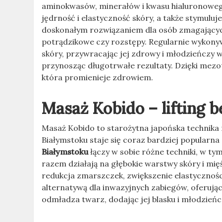
aminokwasów, minerałów i kwasu hialuronowego 
jędrność i elastyczność skóry, a także stymuluj
doskonałym rozwiązaniem dla osób zmagających 
potrądzikowe czy rozstępy. Regularnie wykon
skóry, przywracając jej zdrowy i młodzieńczy wy
przynosząc długotrwałe rezultaty. Dzięki mezo
która promienieje zdrowiem.
Masaż Kobido – lifting b
Masaż Kobido to starożytna japońska technika 
Białymstoku staje się coraz bardziej popularn
Białymstoku
łączy w sobie różne techniki, w tym
razem działają na głębokie warstwy skóry i mię
redukcja zmarszczek, zwiększenie elastycznośc
alternatywą dla inwazyjnych zabiegów, oferując 
odmładza twarz, dodając jej blasku i młodzień