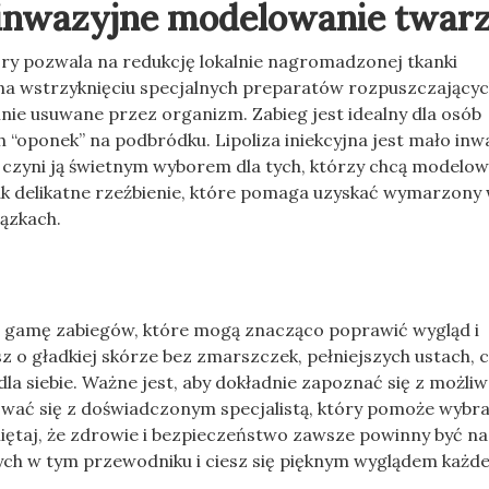
ieinwazyjne modelowanie twar
óry pozwala na redukcję lokalnie nagromadzonej tkanki
 na wstrzyknięciu specjalnych preparatów rozpuszczający
nie usuwane przez organizm. Zabieg jest idealny dla osób
“oponek” na podbródku. Lipoliza iniekcyjna jest mało inw
co czyni ją świetnym wyborem dla tych, którzy chcą modelo
jak delikatne rzeźbienie, które pomaga uzyskać wymarzony
iązkach.
ą gamę zabiegów, które mogą znacząco poprawić wygląd i
 o gładkiej skórze bez zmarszczek, pełniejszych ustach, 
la siebie. Ważne jest, aby dokładnie zapoznać się z możliw
ować się z doświadczonym specjalistą, który pomoże wybr
iętaj, że zdrowie i bezpieczeństwo zawsze powinny być na
ych w tym przewodniku i ciesz się pięknym wyglądem każd