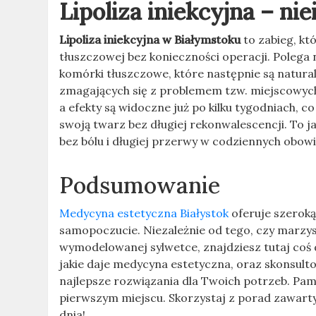
Lipoliza iniekcyjna – n
Lipoliza iniekcyjna w Białymstoku
to zabieg, kt
tłuszczowej bez konieczności operacji. Polega
komórki tłuszczowe, które następnie są natural
zmagających się z problemem tzw. miejscowych 
a efekty są widoczne już po kilku tygodniach, 
swoją twarz bez długiej rekonwalescencji. To 
bez bólu i długiej przerwy w codziennych obow
Podsumowanie
Medycyna estetyczna Białystok
oferuje szerok
samopoczucie. Niezależnie od tego, czy marzysz
wymodelowanej sylwetce, znajdziesz tutaj coś d
jakie daje medycyna estetyczna, oraz skonsult
najlepsze rozwiązania dla Twoich potrzeb. Pam
pierwszym miejscu. Skorzystaj z porad zawart
dnia!