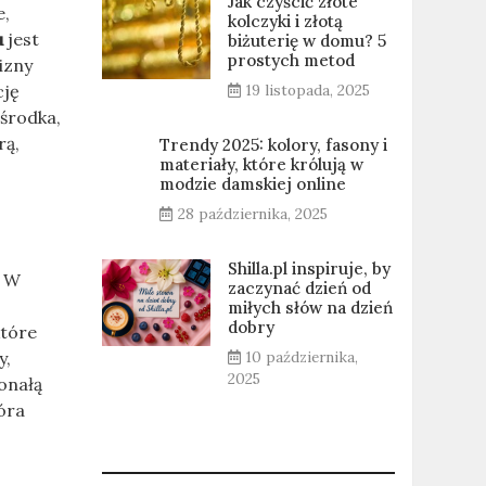
Jak czyścić złote
e,
kolczyki i złotą
u
jest
biżuterię w domu? 5
prostych metod
izny
cję
19 listopada, 2025
 środka,
rą,
Trendy 2025: kolory, fasony i
materiały, które królują w
modzie damskiej online
28 października, 2025
Shilla.pl inspiruje, by
. W
zaczynać dzień od
miłych słów na dzień
dobry
które
y,
10 października,
2025
onałą
tóra