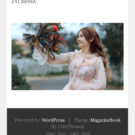
ŻYCZENIA
Powered By:
WordPress
|
Theme:
MagazineBook
By OdieThemes