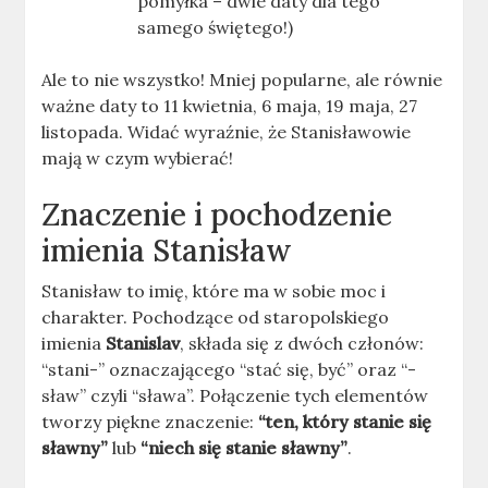
pomyłka – dwie daty dla tego
samego świętego!)
Ale to nie wszystko! Mniej popularne, ale równie
ważne daty to 11 kwietnia, 6 maja, 19 maja, 27
listopada. Widać wyraźnie, że Stanisławowie
mają w czym wybierać!
Znaczenie i pochodzenie
imienia Stanisław
Stanisław to imię, które ma w sobie moc i
charakter. Pochodzące od staropolskiego
imienia
Stanislav
, składa się z dwóch członów:
“stani-” oznaczającego “stać się, być” oraz “-
sław” czyli “sława”. Połączenie tych elementów
tworzy piękne znaczenie:
“ten, który stanie się
sławny”
lub
“niech się stanie sławny”
.