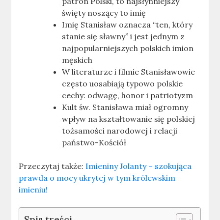
patron Polski, to najsłynniejszy
święty noszący to imię
Imię Stanisław oznacza “ten, który
stanie się sławny” i jest jednym z
najpopularniejszych polskich imion
męskich
W literaturze i filmie Stanisławowie
często uosabiają typowo polskie
cechy: odwagę, honor i patriotyzm
Kult św. Stanisława miał ogromny
wpływ na kształtowanie się polskiej
tożsamości narodowej i relacji
państwo-Kościół
Przeczytaj także:
Imieniny Jolanty – szokująca
prawda o mocy ukrytej w tym królewskim
imieniu!
Spis treści