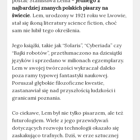
postać Stanisława Lema –
jednego z
najbardziej znanych polskich pisarzy na
świecie
. Lem, urodzony w 1921 roku we Lwowie,
stał się ikoną literatury science fiction, choć
sam nie lubił tego określenia.
Jego książki, takie jak “Solaris”, “Cyberiada” czy
“Bajki robotów”, przetłumaczono na dziesiątki
języków i sprzedano w milionach egzemplarzy.
Lem w swojej twórczości wykraczał daleko
poza ramy typowej fantastyki naukowej.
Poruszał głębokie filozoficzne kwestie,
zastanawiał się nad przyszłością ludzkości i
granicami poznania.
Co ciekawe, Lem był nie tylko pisarzem, ale też
futurologiem. Wiele z jego przewidywań
dotyczących rozwoju technologii okazało się
zaskakująco trafnych. Dziś, w erze sztucznej