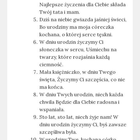
Najlepsze życzenia dla Ciebie składa
Twój tata i mam.
Dziś na niebie gwiazda jaśniej świeci,
Bo urodziny ma moja córeczka
kochana, o której serce tęskni.
W dniu urodzin życzymy Ci
słoneczka w sercu, Uśmiechu na
twarzy, które rozjaśnia każdą
ciemność.
Mała księżniczko, w dniu Twego
święta, Życzymy Ci szczęścia, co nie
ma końca.
W dniu Twych urodzin, niech każda
chwila Będzie dla Ciebie radosna i
wspaniała.
Sto lat, sto lat, niech żyje nam! W
dniu urodzin życzymy Ci, byś zawsze
szczęśliwa była.
W urodziny Twe, kochana córko,