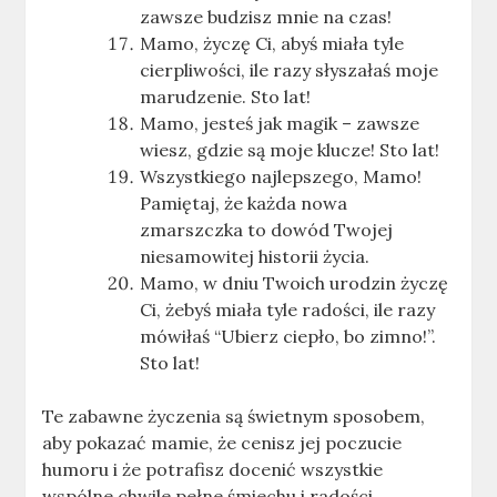
zawsze budzisz mnie na czas!
Mamo, życzę Ci, abyś miała tyle
cierpliwości, ile razy słyszałaś moje
marudzenie. Sto lat!
Mamo, jesteś jak magik – zawsze
wiesz, gdzie są moje klucze! Sto lat!
Wszystkiego najlepszego, Mamo!
Pamiętaj, że każda nowa
zmarszczka to dowód Twojej
niesamowitej historii życia.
Mamo, w dniu Twoich urodzin życzę
Ci, żebyś miała tyle radości, ile razy
mówiłaś “Ubierz ciepło, bo zimno!”.
Sto lat!
Te zabawne życzenia są świetnym sposobem,
aby pokazać mamie, że cenisz jej poczucie
humoru i że potrafisz docenić wszystkie
wspólne chwile pełne śmiechu i radości.