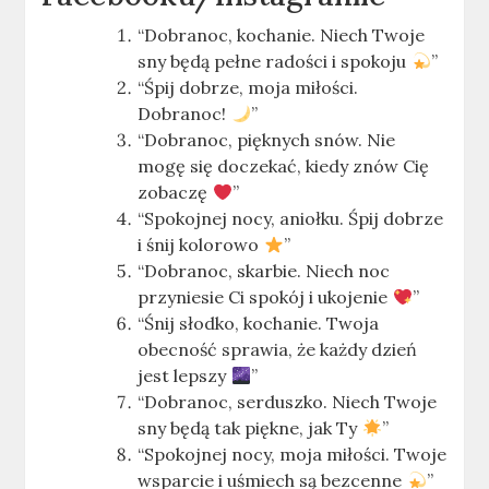
“Dobranoc, kochanie. Niech Twoje
sny będą pełne radości i spokoju
”
“Śpij dobrze, moja miłości.
Dobranoc!
”
“Dobranoc, pięknych snów. Nie
mogę się doczekać, kiedy znów Cię
zobaczę
”
“Spokojnej nocy, aniołku. Śpij dobrze
i śnij kolorowo
”
“Dobranoc, skarbie. Niech noc
przyniesie Ci spokój i ukojenie
”
“Śnij słodko, kochanie. Twoja
obecność sprawia, że każdy dzień
jest lepszy
”
“Dobranoc, serduszko. Niech Twoje
sny będą tak piękne, jak Ty
”
“Spokojnej nocy, moja miłości. Twoje
wsparcie i uśmiech są bezcenne
”