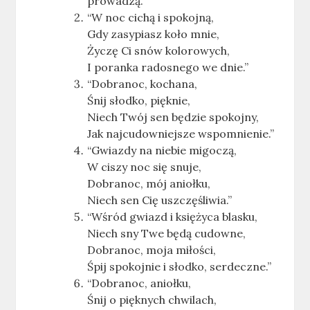
prowadzą.”
“W noc cichą i spokojną,
Gdy zasypiasz koło mnie,
Życzę Ci snów kolorowych,
I poranka radosnego we dnie.”
“Dobranoc, kochana,
Śnij słodko, pięknie,
Niech Twój sen będzie spokojny,
Jak najcudowniejsze wspomnienie.”
“Gwiazdy na niebie migoczą,
W ciszy noc się snuje,
Dobranoc, mój aniołku,
Niech sen Cię uszczęśliwia.”
“Wśród gwiazd i księżyca blasku,
Niech sny Twe będą cudowne,
Dobranoc, moja miłości,
Śpij spokojnie i słodko, serdeczne.”
“Dobranoc, aniołku,
Śnij o pięknych chwilach,