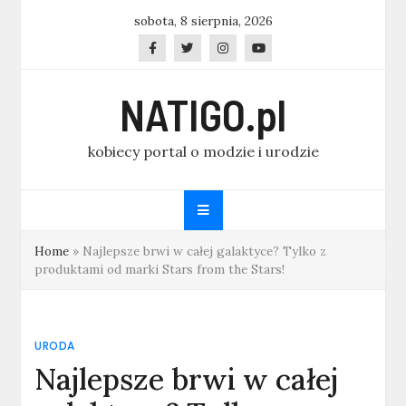
Skip
sobota, 8 sierpnia, 2026
to
content
NATIGO.pl
kobiecy portal o modzie i urodzie
Home
»
Najlepsze brwi w całej galaktyce? Tylko z
produktami od marki Stars from the Stars!
URODA
Najlepsze brwi w całej