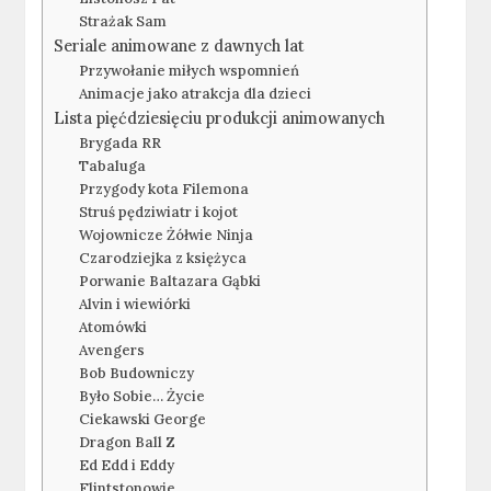
Strażak Sam
Seriale animowane z dawnych lat
Przywołanie miłych wspomnień
Animacje jako atrakcja dla dzieci
Lista pięćdziesięciu produkcji animowanych
Brygada RR
Tabaluga
Przygody kota Filemona
Struś pędziwiatr i kojot
Wojownicze Żółwie Ninja
Czarodziejka z księżyca
Porwanie Baltazara Gąbki
Alvin i wiewiórki
Atomówki
Avengers
Bob Budowniczy
Było Sobie… Życie
Ciekawski George
Dragon Ball Z
Ed Edd i Eddy
Flintstonowie