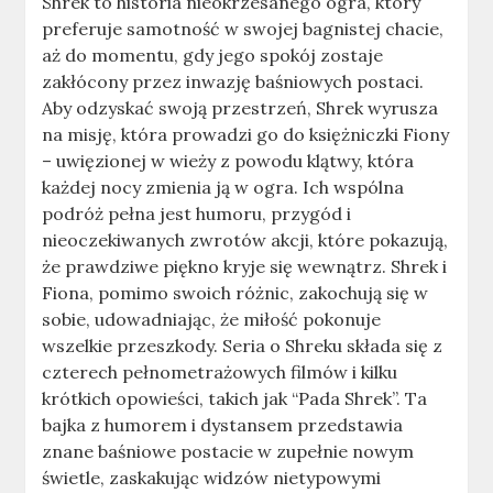
Shrek to historia nieokrzesanego ogra, który
preferuje samotność w swojej bagnistej chacie,
aż do momentu, gdy jego spokój zostaje
zakłócony przez inwazję baśniowych postaci.
Aby odzyskać swoją przestrzeń, Shrek wyrusza
na misję, która prowadzi go do księżniczki Fiony
– uwięzionej w wieży z powodu klątwy, która
każdej nocy zmienia ją w ogra. Ich wspólna
podróż pełna jest humoru, przygód i
nieoczekiwanych zwrotów akcji, które pokazują,
że prawdziwe piękno kryje się wewnątrz. Shrek i
Fiona, pomimo swoich różnic, zakochują się w
sobie, udowadniając, że miłość pokonuje
wszelkie przeszkody. Seria o Shreku składa się z
czterech pełnometrażowych filmów i kilku
krótkich opowieści, takich jak “Pada Shrek”. Ta
bajka z humorem i dystansem przedstawia
znane baśniowe postacie w zupełnie nowym
świetle, zaskakując widzów nietypowymi