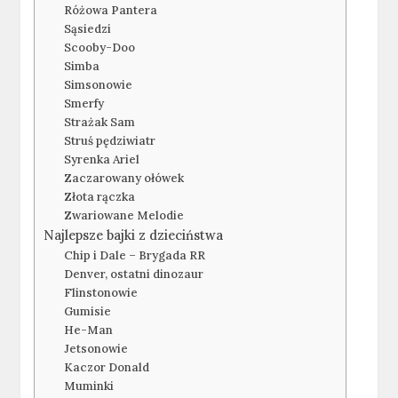
Różowa Pantera
Sąsiedzi
Scooby-Doo
Simba
Simsonowie
Smerfy
Strażak Sam
Struś pędziwiatr
Syrenka Ariel
Zaczarowany ołówek
Złota rączka
Zwariowane Melodie
Najlepsze bajki z dzieciństwa
Chip i Dale – Brygada RR
Denver, ostatni dinozaur
Flinstonowie
Gumisie
He-Man
Jetsonowie
Kaczor Donald
Muminki