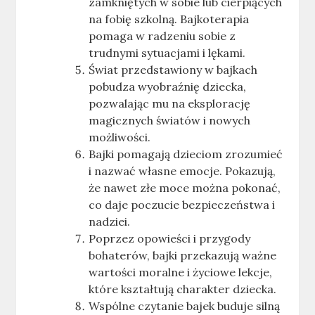
zamkniętych w sobie lub cierpiących
na fobię szkolną
.
Bajkoterapia
pomaga w radzeniu sobie z
trudnymi sytuacjami i lękami.
Świat przedstawiony w bajkach
pobudza wyobraźnię dziecka,
pozwalając mu na eksplorację
magicznych światów i nowych
możliwości
.
Bajki pomagają dzieciom zrozumieć
i nazwać własne emocje. Pokazują,
że nawet złe moce można pokonać,
co daje poczucie bezpieczeństwa i
nadziei
.
Poprzez opowieści i przygody
bohaterów, bajki przekazują ważne
wartości moralne i życiowe lekcje,
które kształtują charakter dziecka
.
Wspólne czytanie bajek buduje silną