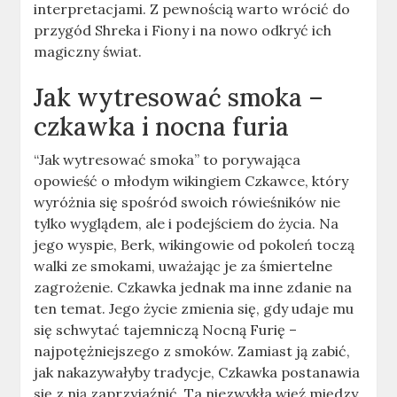
interpretacjami. Z pewnością warto wrócić do
przygód Shreka i Fiony i na nowo odkryć ich
magiczny świat.
Jak wytresować smoka –
czkawka i nocna furia
“Jak wytresować smoka” to porywająca
opowieść o młodym wikingiem Czkawce, który
wyróżnia się spośród swoich rówieśników nie
tylko wyglądem, ale i podejściem do życia. Na
jego wyspie, Berk, wikingowie od pokoleń toczą
walki ze smokami, uważając je za śmiertelne
zagrożenie. Czkawka jednak ma inne zdanie na
ten temat. Jego życie zmienia się, gdy udaje mu
się schwytać tajemniczą Nocną Furię –
najpotężniejszego z smoków. Zamiast ją zabić,
jak nakazywałyby tradycje, Czkawka postanawia
się z nią zaprzyjaźnić. Ta niezwykła więź między