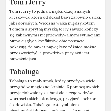
Tom i Jerry
Tom i Jerry to jedna z najbardziej znanych
kreskówek, która od dekad bawi zarówno dzieci,
jak i dorosłych. Wieczna walka między kotem
Tomem a sprytną myszką Jerry zawsze kończy
się zabawnymi i nieprzewidywalnymi sytuacjami.
Mimo ciągłych konfliktów, obie postacie
pokazują, że nawet największe różnice można
przezwyciężyć, a prawdziwa przyjaźń jest
najważniejsza.
Tabaluga
Tabaluga to mały smok, który przeżywa wiele
przygód w magicznej krainie. Z pomocą swoich
przyjaciół walczy z siłami zła, ucząc widzów
wartości takich jak odwaga, przyjaźń i ochrona
środowiska. Tabaluga jest symbolem
niewinności i dobroci, pokazując, że nawet