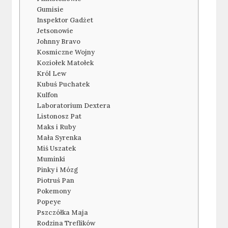
Gumisie
Inspektor Gadżet
Jetsonowie
Johnny Bravo
Kosmiczne Wojny
Koziołek Matołek
Król Lew
Kubuś Puchatek
Kulfon
Laboratorium Dextera
Listonosz Pat
Maks i Ruby
Mała Syrenka
Miś Uszatek
Muminki
Pinky i Mózg
Piotruś Pan
Pokemony
Popeye
Pszczółka Maja
Rodzina Treflików