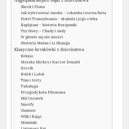
Najpopularniejsze bajki z dzieciństwa
Shrek i Fiona
Jak wytresować smoka – czkawka i nocna furia
Hotel Transylwania – drakula i jego córka
Zaplątani – historia Roszpunki
Toy Story – Chudy i Andy
W głowie się nie mieści
Historia Mulan i Li Shanga
Klasyczne kreskówki z dzieciństwa
Reksio
Myszka Mickey i Kaczor Donald
Krecik
Bolek i Lolek
Tom i Jerry
Tabaluga
Przygody kota Filemona
Miś Uszatek
Smerfy
Gumisie
Wilk i Zając
Muminki
Listonosz Pat