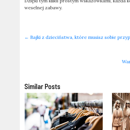
Dzięki tym kilku prostym wskazówkami, każda 
weselnej zabawy.
←
Bajki z dzieciństwa, które musisz sobie przyp
War
Similar Posts