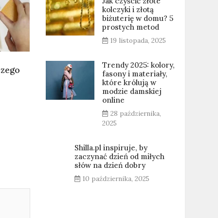
Jak czyścić złote
kolczyki i złotą
biżuterię w domu? 5
prostych metod
19 listopada, 2025
Trendy 2025: kolory,
czego
fasony i materiały,
które królują w
modzie damskiej
online
28 października,
2025
Shilla.pl inspiruje, by
zaczynać dzień od miłych
słów na dzień dobry
10 października, 2025