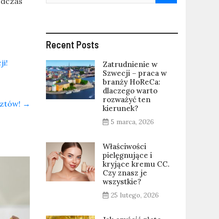
odczas
Recent Posts
ji!
Zatrudnienie w
Szwecji – praca w
branży HoReCa:
dlaczego warto
rozważyć ten
osztów!
→
kierunek?
5 marca, 2026
Właściwości
pielęgnujące i
kryjące kremu CC.
Czy znasz je
wszystkie?
25 lutego, 2026