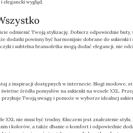
 elegancki wygląd.
 Wszystko
cie odmienić Twoją stylizację. Dobierz odpowiednie buty,
, że dodatki powinny być harmonijnie dobrane do sukienki i 
lczyki i subtelna bransoletka mogą dodać elegancji, nie odc
taj z inspiracji dostępnych w internecie. Blogi modowe, s
 świetne źródła pomysłów na sukienki na wesele XXL. Prze
co przykuje Twoją uwagę i pomoże w wyborze idealnej sukien
e XXL nie musi być trudny. Kluczem jest znalezienie stylu,
in i kolorów, a także dbanie o komfort i odpowiednie doda