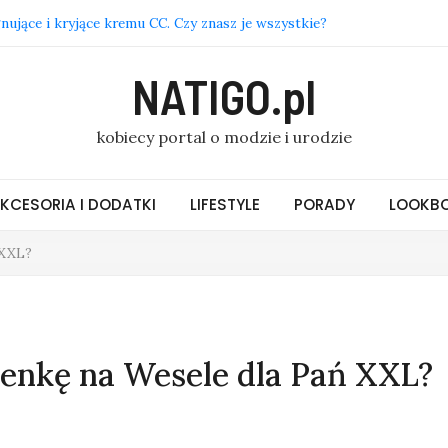
nujące i kryjące kremu CC. Czy znasz je wszystkie?
kolczyki i złotą biżuterię w domu? 5 prostych metod
NATIGO.pl
y, fasony i materiały, które królują w modzie damskiej online
, by zaczynać dzień od miłych słów na dzień dobry
kobiecy portal o modzie i urodzie
wecji – praca w branży HoReCa: dlaczego warto rozważyć ten
KCESORIA I DODATKI
LIFESTYLE
PORADY
LOOKBO
 XXL?
ienkę na Wesele dla Pań XXL?