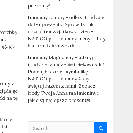
prezenty!
Imieniny Joanny - odkryj tradycje,
daty i prezenty! Sprawdź, jak
uczcić ten wyjątkowy dzień -
 torebkę
NATIGO.pl
-
Imieniny Ireny – daty,
nie
historia i ciekawostki
iągając
Imieniny Magdaleny - odkryj
tradycje, znaczenie i ciekawostki!
Poznaj historię i symbolikę -
NATIGO.pl
-
Imieniny Anny –
trony z
świętuj razem z nami! Zobacz,
glądając
kiedy Twoja Anna ma imieniny i
ki na tę
jakie są najlepsze prezenty!
 który
tki.