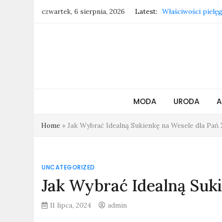
Skip
czwartek, 6 sierpnia, 2026
Latest:
Właściwości pielęg
to
Jak czyścić złote 
content
Trendy 2025: kolor
Shilla.pl inspiruje
Zatrudnienie w Sz
kierunek?
MODA
URODA
A
Home
»
Jak Wybrać Idealną Sukienkę na Wesele dla Pań
UNCATEGORIZED
Jak Wybrać Idealną Suk
11 lipca, 2024
admin