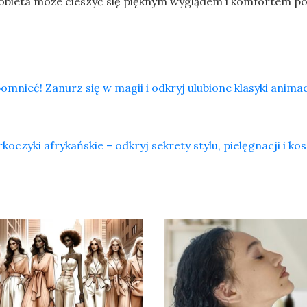
kobieta może cieszyć się pięknym wyglądem i komfortem p
omnieć! Zanurz się w magii i odkryj ulubione klasyki animac
koczyki afrykańskie – odkryj sekrety stylu, pielęgnacji i k