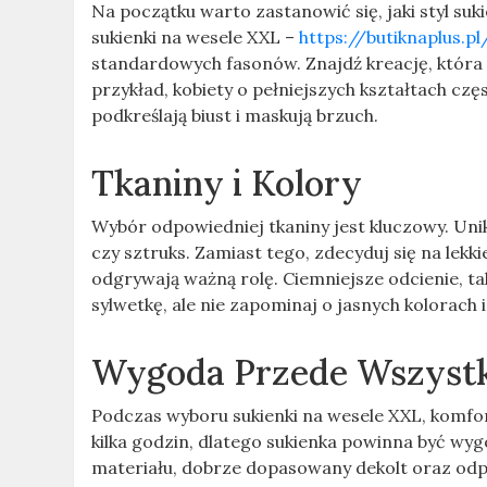
Na początku warto zastanowić się, jaki styl su
sukienki na wesele XXL –
https://butiknaplus.p
standardowych fasonów. Znajdź kreację, która 
przykład, kobiety o pełniejszych kształtach czę
podkreślają biust i maskują brzuch.
Tkaniny i Kolory
Wybór odpowiedniej tkaniny jest kluczowy. Unik
czy sztruks. Zamiast tego, zdecyduj się na lekk
odgrywają ważną rolę. Ciemniejsze odcienie, ta
sylwetkę, ale nie zapominaj o jasnych kolorach
Wygoda Przede Wszyst
Podczas wyboru sukienki na wesele XXL, komfor
kilka godzin, dlatego sukienka powinna być wy
materiału, dobrze dopasowany dekolt oraz odpo