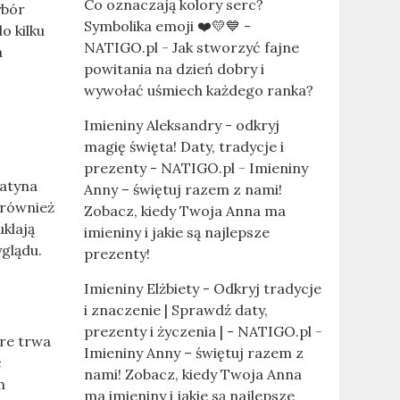
Co oznaczają kolory serc?
ybór
Symbolika emoji ❤️💛💙 -
o kilku
NATIGO.pl
-
Jak stworzyć fajne
a
powitania na dzień dobry i
wywołać uśmiech każdego ranka?
Imieniny Aleksandry - odkryj
magię święta! Daty, tradycje i
prezenty - NATIGO.pl
-
Imieniny
satyna
Anny – świętuj razem z nami!
y również
Zobacz, kiedy Twoja Anna ma
uklają
imieniny i jakie są najlepsze
glądu.
prezenty!
Imieniny Elżbiety - Odkryj tradycje
i znaczenie | Sprawdź daty,
prezenty i życzenia | - NATIGO.pl
-
óre trwa
Imieniny Anny – świętuj razem z
ć
nami! Zobacz, kiedy Twoja Anna
m
ma imieniny i jakie są najlepsze