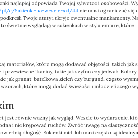
kienki najlepiej odpowiada Twojej sylwetce i osobowości. W
l/pl/c/Sukienki-na-wesele-xxl/44
nie musi ograniczać się d
podkreśli Twoje atuty i ukryje ewentualne mankamenty. N
sto świetnie wyglądają w sukienkach w stylu empire, które
aj materiałów, które mogą dodawać objętości, takich jak 
ie i przewiewne tkaniny, takie jak szyfon czy jedwab. Kolor
kie jak granat, butelkowa zieleń czy burgund, często wysm
 i wzorach, które mogą dodać świeżości i młodzieńczego wy
kim
t jest równie ważny jak wygląd. Wesele to wydarzenie, kt
godna i nie krępować ruchów. Zwróć uwagę na elastycznoś
wiednią długość. Sukienki midi lub maxi często są idealny