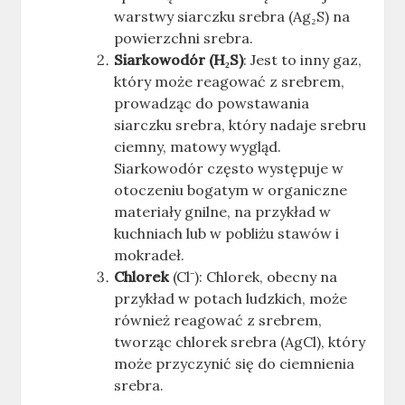
warstwy siarczku srebra (Ag₂S) na
powierzchni srebra.
Siarkowodór (H₂S)
: Jest to inny gaz,
który może reagować z srebrem,
prowadząc do powstawania
siarczku srebra, który nadaje srebru
ciemny, matowy wygląd.
Siarkowodór często występuje w
otoczeniu bogatym w organiczne
materiały gnilne, na przykład w
kuchniach lub w pobliżu stawów i
mokradeł.
Chlorek
(Cl⁻): Chlorek, obecny na
przykład w potach ludzkich, może
również reagować z srebrem,
tworząc chlorek srebra (AgCl), który
może przyczynić się do ciemnienia
srebra.